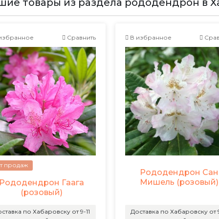
шие товары из раздела рододендрон в Х
избранное
Сравнить
В избранное
Срав
т продаж
Рододендрон Сан
Мишель (розовый)
Рододендрон Гаага
(розовый)
ставка по Хабаровску от 9-11
Доставка по Хабаровску от 9