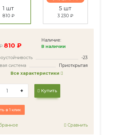
1 шт
5 шт
810 ₽
3 230 ₽
Наличие:
810 ₽
 ₽
В наличии
оустойчивость
-23
вая система
Приоткрытая
Все характеристики
+
Купить
ть в 1 клик
бранное
Сравнить