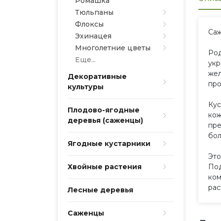
Ромашка
Тюльпаны
Флоксы
Са
Эхинацея
Многолетние цветы
Род
Еще...
укр
жел
Декоративные
про
культуры
Кус
Плодово-ягодные
кож
деревья (саженцы)
пре
бол
Ягодные кустарники
Это
Хвойные растения
Под
ком
рас
Лесные деревья
Саженцы