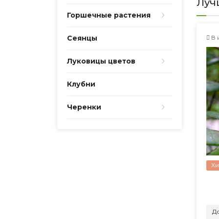
Луч
Горшечные растения
Сеянцы
В 
Луковицы цветов
Клубни
Черенки
Хи
До