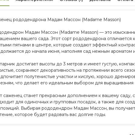
женец рододендрона Мадам Массон (Madame Masson)
одендрон Мадам Массон (Madame Masson) — это изысканный
ашением вашего сада. Этот сорт рододендрона отличается 
тыми пятнами в центре, которые создают эффектный контрас
должается до начала июня, наполняя сад нежным ароматом и
тарник достигает высоты до 3 метров и имеет густую, компак
истые, сохраняют декоративность на протяжении всего се
дпочитает полутенистые участки и кислую, хорошо дрениров
езням, что делает его идеальным выбором для выращивания 
т саженец станет прекрасным дополнением к вашему саду, с
ходит для одиночных и групповых посадок, а также для соз
позиций. Выбирая рододендрон Мадам Массон, вы получаете
тение, которое будет радовать вас долгие годы.