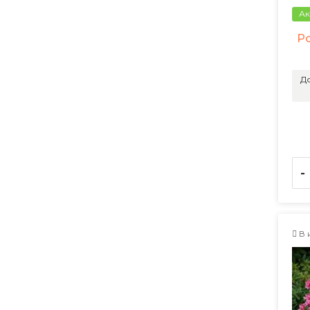
Ак
Р
До
-
В 