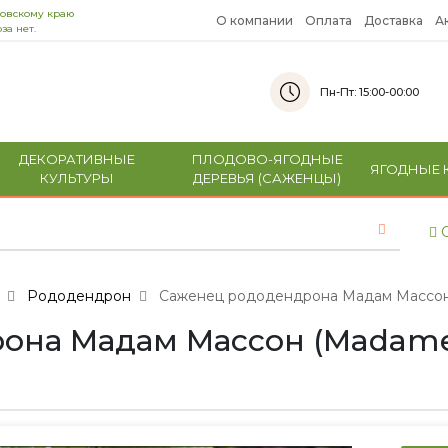
ровскому краю
О компании
Оплата
Доставка
А
за нет.
Пн-Пт: 15:00-00:00
ДЕКОРАТИВНЫЕ
ПЛОДОВО-ЯГОДНЫЕ
ЯГОДНЫЕ 
КУЛЬТУРЫ
ДЕРЕВЬЯ (САЖЕНЦЫ)
С
Рододендрон
Саженец рододендрона Мадам Массон
на Мадам Массон (Madame 