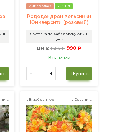
Хит продаж
Акция
ра
Рододендрон Хельсинки
Юниверсити (розовый)
-11
Доставка по Хабаровску от 9-11
дней
1 210 ₽
990 ₽
Цена:
В наличии
-
+
ть
Купить
нить
В избранное
Сравнить