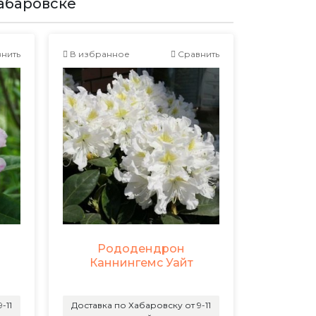
абаровске
нить
В избранное
Сравнить
Рододендрон
Каннингемс Уайт
-11
Доставка по Хабаровску от 9-11