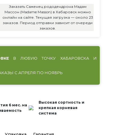
Заказать Саженец рододендрона Мадам
Массон (Madame Masson) в Хабаровск можно
онлайн на сайте. Текущая загрузка — около 23
заказов. Период отправки зависит от очереди
заказов.
ВКЕ
В ЛЮБУЮ ТОЧКУ ХАБАРОВСКА И
АКАЗЫ С АПРЕЛЯ ПО НОЯБРЬ
Высокая сортность и
тия 6 мес. на
крепкая корневая
иваемость
система
Упаковка
Гарантия