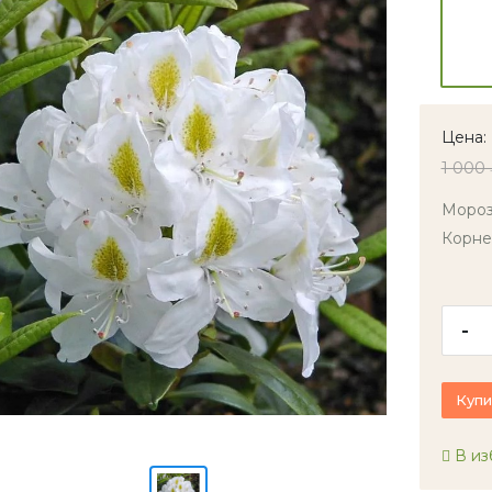
Цена:
1 000
Мороз
Корне
-
Купи
В из