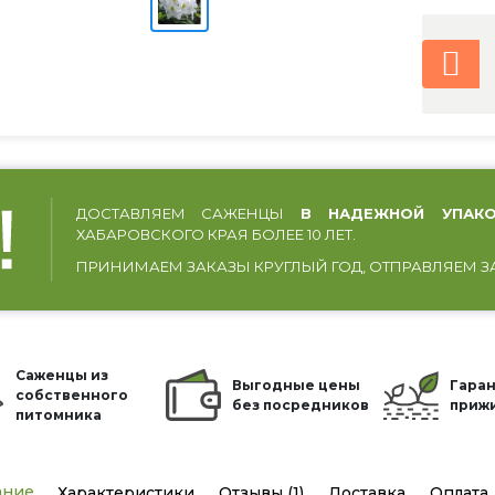
ДОСТАВЛЯЕМ САЖЕНЦЫ
В НАДЕЖНОЙ УПАКО
ХАБАРОВСКОГО КРАЯ БОЛЕЕ 10 ЛЕТ.
ПРИНИМАЕМ ЗАКАЗЫ КРУГЛЫЙ ГОД, ОТПРАВЛЯЕМ З
Саженцы из
Выгодные цены
Гаран
собственного
без посредников
приж
питомника
ание
Характеристики
Отзывы (1)
Доставка
Оплата