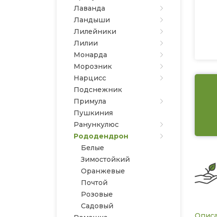
Лаванда
Ландыши
Лилейники
Лилии
Монарда
Морозник
Нарцисс
Подснежник
Примула
Пушкиния
Ранункулюс
Рододендрон
Белые
Зимостойкий
Оранжевые
Почтой
Розовые
Садовый
Опис