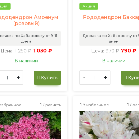
ция
Акция
ододендрон Амоенум
Рододендрон Бакка
(розовый)
ставка по Хабаровску от 9-11
Доставка по Хабаровску от 9
дней
дней
1 250 ₽
1 030 ₽
970 ₽
790 ₽
Цена:
Цена:
В наличии
В наличии
+
-
+
Купить
Купи
избранное
Сравнить
В избранное
Срав