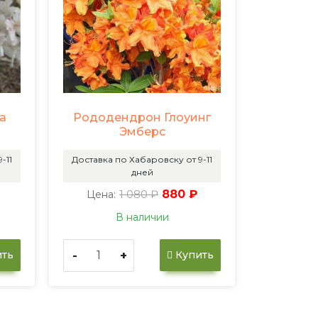
а
Рододендрон Глоуинг
Эмберс
-11
Доставка по Хабаровску от 9-11
дней
1 080 ₽
880 ₽
Цена:
В наличии
-
+
ть
Купить