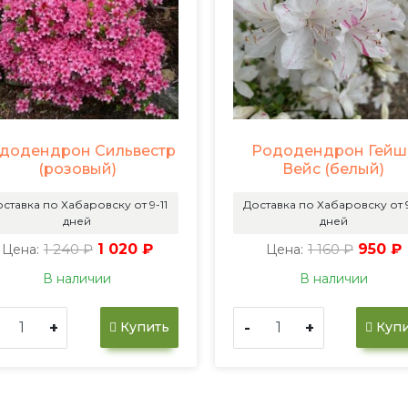
додендрон Сильвестр
Рододендрон Гейш
(розовый)
Вейс (белый)
ставка по Хабаровску от 9-11
Доставка по Хабаровску от 9
дней
дней
1 240 ₽
1 020 ₽
1 160 ₽
950 ₽
Цена:
Цена:
В наличии
В наличии
+
-
+
Купить
Купи