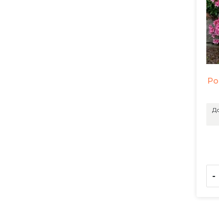
Ро
До
-