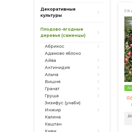
Декоративные
В 
культуры
Плодово-ягодные
деревья (саженцы)
Абрикос
Адамово яблоко
Айва
Актинидия
Алыча
Вишня
Ак
Гранат
Груша
Я
Зизифус (унаби)
Инжир
До
Калина
Каштан
Киви