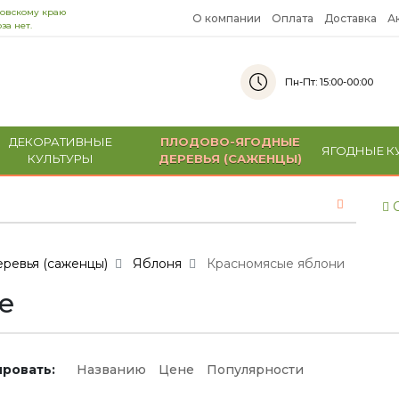
ровскому краю
О компании
Оплата
Доставка
А
за нет.
Пн-Пт: 15:00-00:00
ДЕКОРАТИВНЫЕ
ПЛОДОВО-ЯГОДНЫЕ
ЯГОДНЫЕ К
КУЛЬТУРЫ
ДЕРЕВЬЯ (САЖЕНЦЫ)
С
ревья (саженцы)
Яблоня
Красномясые яблони
е
ровать:
Названию
Цене
Популярности