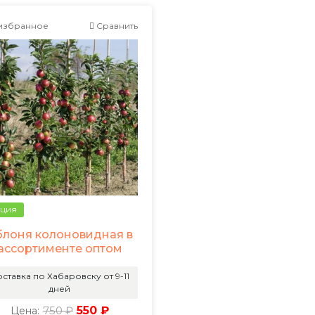
избранное
Сравнить
ция
блоня колоновидная в
ассортименте оптом
ставка по Хабаровску от 9-11
дней
750 ₽
550 ₽
Цена: