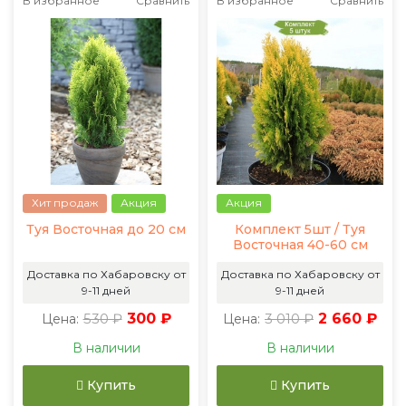
В избранное
Сравнить
В избранное
Сравнить
Хит продаж
Акция
Акция
Туя Восточная до 20 см
Комплект 5шт / Туя
Восточная 40-60 см
Доставка по Хабаровску от
Доставка по Хабаровску от
9-11 дней
9-11 дней
530 ₽
300 ₽
3 010 ₽
2 660 ₽
Цена:
Цена:
В наличии
В наличии
Купить
Купить