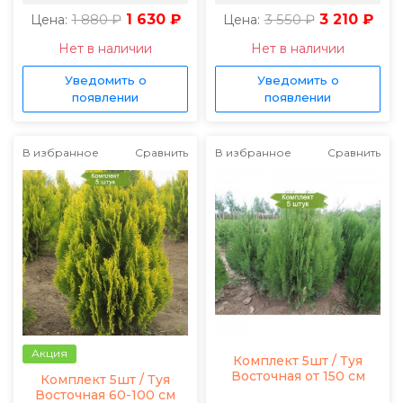
1 880 ₽
1 630 ₽
3 550 ₽
3 210 ₽
Цена:
Цена:
Нет в наличии
Нет в наличии
Уведомить о
Уведомить о
появлении
появлении
В избранное
Сравнить
В избранное
Сравнить
Акция
Комплект 5шт / Туя
Восточная от 150 см
Комплект 5шт / Туя
Восточная 60-100 см