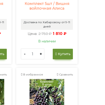
ня
Комплект 5шт / Вишня
войлочная Алиса
-11
Доставка по Хабаровску от 9-11
дней
₽
2 750 ₽
1 810 ₽
Цена:
В наличии
-
+
ть
Купить
нить
В избранное
Сравнить