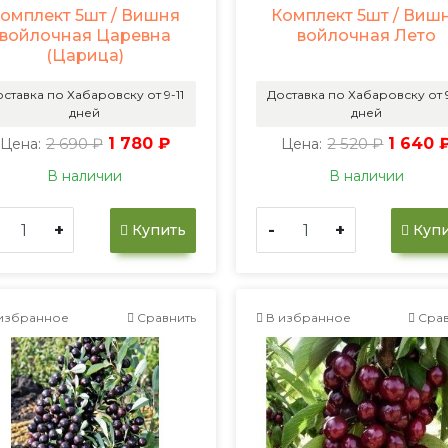
омплект 5шт / Вишня
Комплект 5шт / Виш
войлочная Царевна
войлочная Лето
(Царица)
ставка по Хабаровску от 9-11
Доставка по Хабаровску от 9
дней
дней
2 690 ₽
1 780 ₽
2 520 ₽
1 640 
Цена:
Цена:
В наличии
В наличии
+
-
+
Купить
Купи
избранное
Сравнить
В избранное
Срав