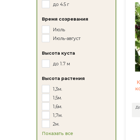
до 4.5 г
Время созревания
Июль
Июль-август
Высота куста
до 1.7 м
Высота растения
К
к
1,3м.
1,5м.
1,6м.
До
1,7м.
2м.
Показать все