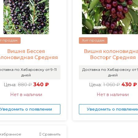
т продаж
Хит продаж
Вишня Бессея
Вишня колоновидн
олоновидная Средняя
Восторг Средняя
ставка по Хабаровску от 9-11
Доставка по Хабаровску от 9
дней
дней
880 ₽
340 ₽
1 060 ₽
430 ₽
Цена:
Цена:
Нет в наличии
Нет в наличии
Уведомить о появлении
Уведомить о появлени
избранное
Сравнить