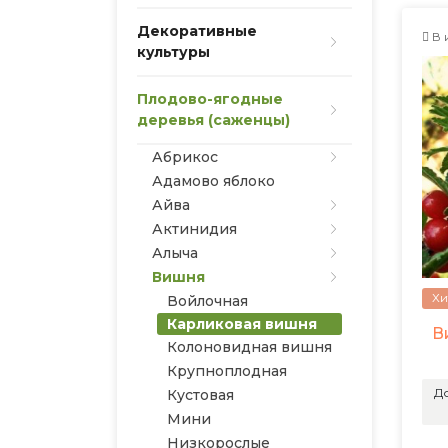
Декоративные
В 
культуры
Плодово-ягодные
деревья (саженцы)
Абрикос
Адамово яблоко
Айва
Актинидия
Алыча
Вишня
Хи
Войлочная
Карликовая вишня
В
Колоновидная вишня
Крупноплодная
До
Кустовая
Мини
Низкорослые