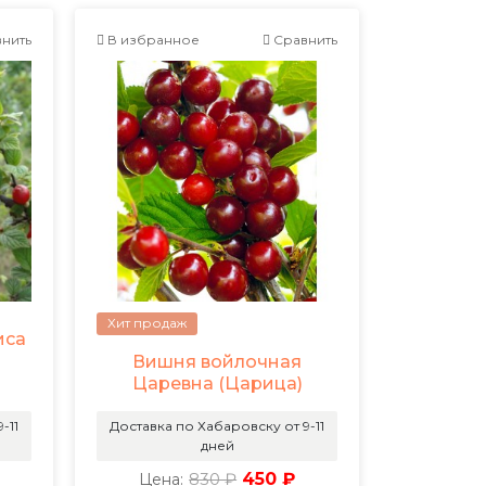
нить
В избранное
Сравнить
Хит продаж
иса
Вишня войлочная
Царевна (Царица)
-11
Доставка по Хабаровску от 9-11
дней
830 ₽
450 ₽
Цена: