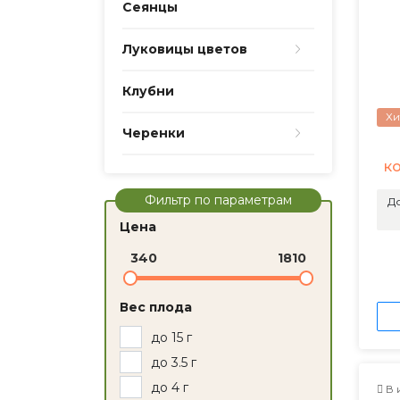
Сеянцы
Луковицы цветов
Клубни
Хи
Черенки
к
Фильтр по параметрам
До
Цена
340
1810
Вес плода
до 15 г
до 3.5 г
до 4 г
В 