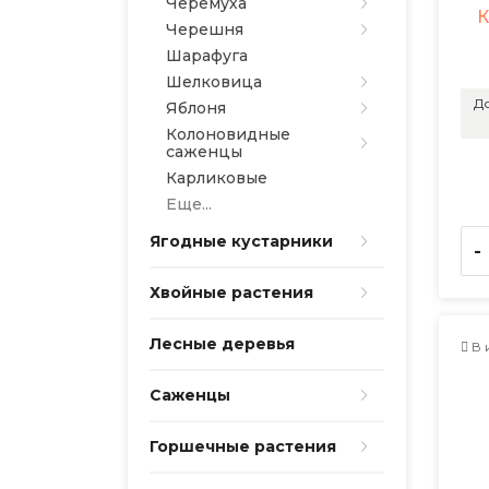
Черёмуха
К
Черешня
Шарафуга
Шелковица
До
Яблоня
Колоновидные
саженцы
Карликовые
Еще...
Ягодные кустарники
-
Хвойные растения
Лесные деревья
В 
Саженцы
Горшечные растения