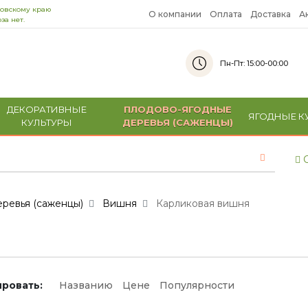
ровскому краю
О компании
Оплата
Доставка
А
за нет.
Пн-Пт: 15:00-00:00
ДЕКОРАТИВНЫЕ
ПЛОДОВО-ЯГОДНЫЕ
ЯГОДНЫЕ К
КУЛЬТУРЫ
ДЕРЕВЬЯ (САЖЕНЦЫ)
С
ревья (саженцы)
Вишня
Карликовая вишня
ровать:
Названию
Цене
Популярности