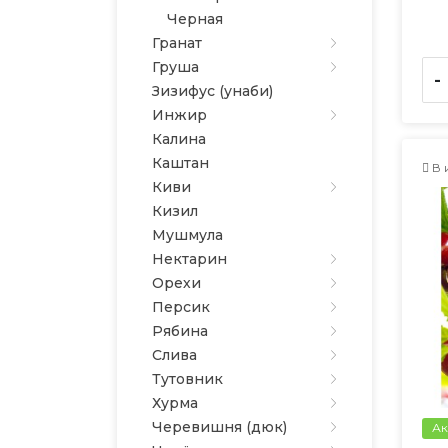
Черная
Гранат
Груша
-
Зизифус (унаби)
Инжир
Калина
Каштан
В 
Киви
Кизил
Мушмула
Нектарин
Орехи
Персик
Рябина
Слива
Тутовник
Хурма
Черевишня (дюк)
Ак