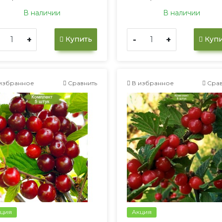
В наличии
В наличии
+
-
+
Купить
Купи
избранное
Сравнить
В избранное
Срав
ция
Акция