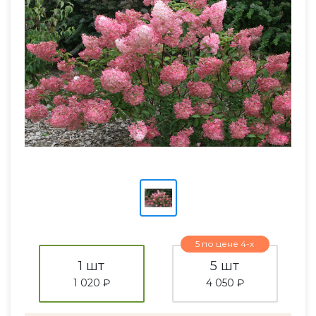
5 по цене 4-х
1 шт
5 шт
1 020 ₽
4 050 ₽